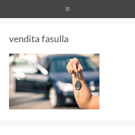
Vai
MENU
al
contenuto
vendita fasulla